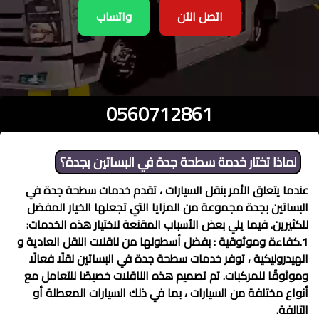
اتصل الآن
واتساب
0560712861
لماذا تختار خدمة
سطحة جدة في البساتين
بجدة؟
عندما يتعلق الأمر بنقل السيارات ، تقدم خدمات
سطحة جدة في
البساتين
بجدة مجموعة من المزايا التي تجعلها الخيار المفضل
للكثيرين. فيما يلي بعض الأسباب المقنعة لاختيار هذه الخدمات:
1.كفاءة وموثوقية : بفضل أسطولها من ناقلات النقل العادية و
الهيدروليكية ، توفر خدمات
سطحة جدة في البساتين
نقلًا فعالًا
وموثوقًا للمركبات. تم تصميم هذه الناقلات خصيصًا للتعامل مع
أنواع مختلفة من السيارات ، بما في ذلك السيارات المعطلة أو
التالفة.