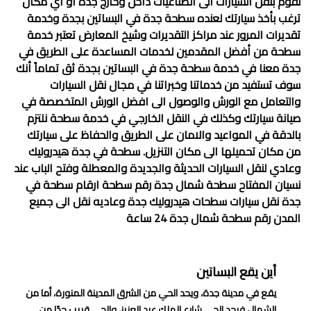
نقوم بنقل السيارات الى الصناعيات داخل وخارج جدة او اي مكان
ترغب بأخذ سيارتك لعنده
سطحة جدة في البساتين
بجدة وخدمة
تقديرات المرور عند مراكز التقديرات وشيخ المعارض تعتبر خدمة
سطحة من أفضل المقدمين لخدمات المساعدة على الطريق في
جدة معنا في خدمة
سطحة جدة في البساتين
بجدة ثق تماماً أنك
سوف تستفيد من خدماتنا وخبراتنا في مجال نقل السيارات
والتعامل مع الورش والوصول الى افضل الورش المتخصصة في
صيانة سيارتك وكذلك في النقل الخارجي في خدمة سطحة نلتزم
بالدقة في المواعيد والامان على الطريق والحفاظ على سيارتك
من مكان تحميلها الى مكان التنزيل. سطحة في جدة هيدروليك
وعادي لنقل السيارات الحديثة والجديدة والمعطلة وفتح الباب عند
نسيان المفتاح سطحة شمال جدة رقم سطحة ارقام سطحة في
جدة نقل سيارات سطحات هيدروليك جدة وعاديه نقل الى جميع
المدن رقم سطحة شمال جدة 24 ساعة
أين يقع البساتين
يقع في مدينة جدة، ويحد الحي من الشرق المدينة المنورة، أما من
الشمال فيحد الحي شارع الملك عبد العزيز، والحي قريب جدًا من