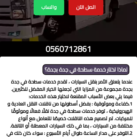
اتصل الآن
واتساب
0560712861
لماذا تختار خدمة
سطحة في جدة
بجدة؟
عندما يتعلق الأمر بنقل السيارات ، تقدم خدمات
سطحة في جدة
بجدة مجموعة من المزايا التي تجعلها الخيار المفضل للكثيرين.
فيما يلي بعض الأسباب المقنعة لاختيار هذه الخدمات:
1.كفاءة وموثوقية : بفضل أسطولها من ناقلات النقل العادية و
الهيدروليكية ، توفر خدمات
سطحة في جدة
نقلًا فعالًا وموثوقًا
للمركبات. تم تصميم هذه الناقلات خصيصًا للتعامل مع أنواع
مختلفة من السيارات ، بما في ذلك السيارات المعطلة أو التالفة.
2.التوفر على مدار الساعة طوال أيام الأسبوع : سواء كان ذلك في