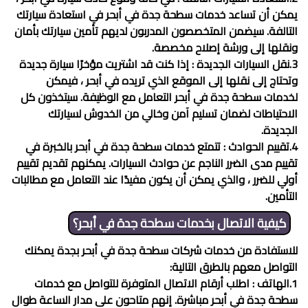
يمكن أن تساعد خدمات
سطحة جدة في أبحر
في استعادة سيارتك
التالفة. سيضمن المتخصصون المدربون لديهم تأمين سيارتك بأمان
ونقلها إلى ورشة إصلاح مخصصة.
3.نقل السيارات الجديدة : إذا كنت قد اشتريت مؤخرًا سيارة جديدة
وتحتاج إلى نقلها إلى الموقع الذي تريده في أبحر ، فيمكن
لخدمات
سطحة جدة في أبحر
التعامل مع الوظيفة. سيتخذون كل
الاحتياطات لضمان تسليم آمن وخالي من الخدوش لسيارتك
الجديدة.
4.تقييم الحوادث : تتمتع خدمات
سطحة جدة في أبحر
بالخبرة في
تقييم مدى الضرر الناجم عن حوادث السيارات. يمكنهم تقديم تقييم
أولي للضرر ، والذي يمكن أن يكون مفيدًا عند التعامل مع مطالبات
التأمين.
كيفية الاتصال بخدمات
سطحة جدة في أبحر
؟
للاستفادة من خدمات شركات
سطحة جدة في أبحر
بجدة يمكنك
التواصل معهم بالطرق التالية:
1.الهاتف : اطلب أرقام الاتصال المتوفرة للتواصل مع خدمات
سطحة جدة في أبحر
مباشرة. إنهم متاحون على مدار الساعة طوال