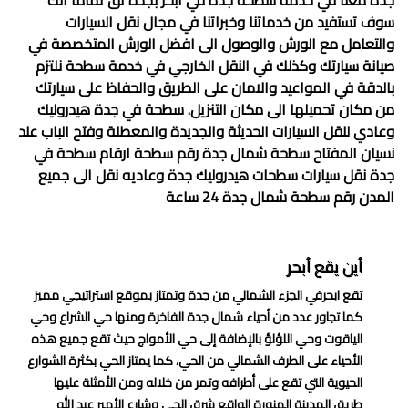
جدة معنا في خدمة
سطحة جدة في أبحر
بجدة ثق تماماً أنك
سوف تستفيد من خدماتنا وخبراتنا في مجال نقل السيارات
والتعامل مع الورش والوصول الى افضل الورش المتخصصة في
صيانة سيارتك وكذلك في النقل الخارجي في خدمة سطحة نلتزم
بالدقة في المواعيد والامان على الطريق والحفاظ على سيارتك
من مكان تحميلها الى مكان التنزيل. سطحة في جدة هيدروليك
وعادي لنقل السيارات الحديثة والجديدة والمعطلة وفتح الباب عند
نسيان المفتاح سطحة شمال جدة رقم سطحة ارقام سطحة في
جدة نقل سيارات سطحات هيدروليك جدة وعاديه نقل الى جميع
المدن رقم سطحة شمال جدة 24 ساعة
أين يقع أبحر
تقع ابحرفي الجزء الشمالي من جدة وتمتاز بموقع استراتيجي مميز
كما تجاور عدد من أحياء شمال جدة الفاخرة ومنها حي الشراع وحي
الياقوت وحي اللؤلؤ بالإضافة إلى حي الأمواج حيث تقع جميع هذه
الأحياء على الطرف الشمالي من الحي، كما يمتاز الحي بكثرة الشوارع
الحيوية التي تقع على أطرافه وتمر من خلاله ومن الأمثلة عليها
طريق المدينة المنورة الواقع شرق الحي وشارع الأمير عبد الله