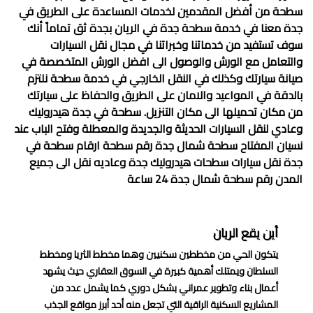
سطحة من أفضل المقدمين لخدمات المساعدة على الطريق في
جدة معنا في خدمة
سطحة جدة في الريان
بجدة ثق تماماً أنك
سوف تستفيد من خدماتنا وخبراتنا في مجال نقل السيارات
والتعامل مع الورش والوصول الى افضل الورش المتخصصة في
صيانة سيارتك وكذلك في النقل الخارجي في خدمة سطحة نلتزم
بالدقة في المواعيد والامان على الطريق والحفاظ على سيارتك
من مكان تحميلها الى مكان التنزيل. سطحة في جدة هيدروليك
وعادي لنقل السيارات الحديثة والجديدة والمعطلة وفتح الباب عند
نسيان المفتاح سطحة شمال جدة رقم سطحة ارقام سطحة في
جدة نقل سيارات سطحات هيدروليك جدة وعاديه نقل الى جميع
المدن رقم سطحة شمال جدة 24 ساعة
أين يقع الريان
يتكون الحي من مخططين سكنيين وهما مخطط الثريا ومخطط
السلطان ويمتلك أهمية كبيرة في السوق العقاري حيث يشهد
أعمال بناء وتطوير عمراني بشكل دوري كما يشمل عدد من
المشاريع السكنية الراقية التي تجعل منه أحد أبرز مواقع الجذب