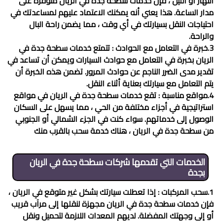
النهار أو الليل ، فإن خدمات
سطحة جدة في الريان
متوفرة على
مدار الساعة. هذا يعني أنه يمكنك الاعتماد عليهم لمساعدتك في
احتياجات النقل بسيارتك في أي وقت ، مما يضمن راحة البال
والراحة.
3.خبرة في التعامل مع الحوادث : تتمتع خدمات
سطحة جدة في
الريان
بخبرة في التعامل مع حوادث السيارات ويمكن أن تساعد في
تقدير مدى الضرر الناجم عن حوادث المرور. تضمن هذه الخبرة أن
يتم التعامل مع سيارتك بعناية أثناء النقل.
4.مواقع مناسبة : تقع خدمات
سطحة جدة في الريان
في مواقع
استراتيجية في أجزاء مختلفة من الحي ، مما يسهل على السكان
الوصول إلى خدماتهم. سواء كنت في الجزء الشمالي أو الجنوبي
من سطحة جدة في الريان ، هناك خدمة سحب بالقرب منك
الخدمات التي تقدمها شركات
سطحة جدة في الريان
بجدة
1.سحب المركبات : إذا تعطلت سيارتك بشكل غير متوقع في الريان ،
فإن خدمات
سطحة جدة في الريان
مجهزة لنقلها إلى مرآب قريب
أو إلى وجهتك المفضلة. لديهم المعدات اللازمة لتحميل ونقل